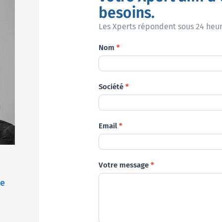
besoins.
Les Xperts répondent sous 24 heur
Demande
Nom
*
Société
*
Email
*
Votre message
*
ce