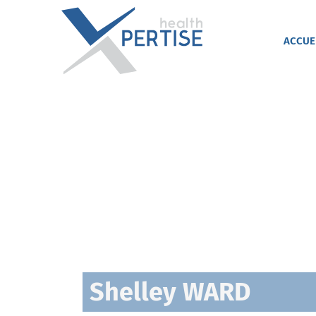
Passer
au
contenu
ACCUE
Shelley WARD