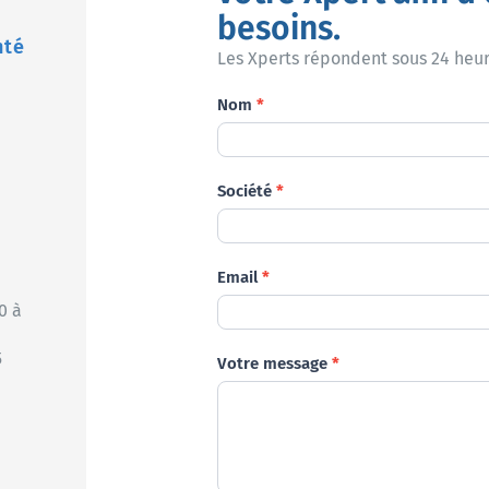
besoins.
nté
Les Xperts répondent sous 24 heur
Demande
Nom
*
Société
*
Email
*
0 à
5
Votre message
*