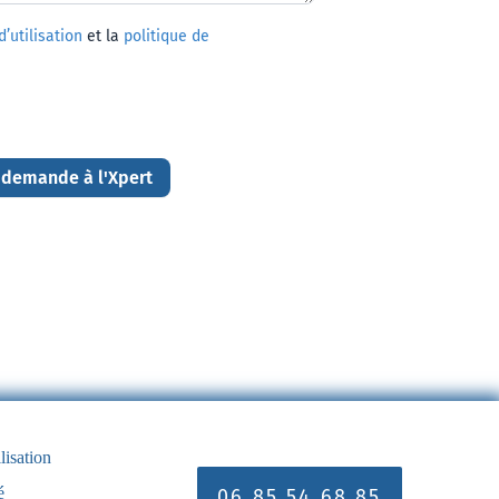
’utilisation
et la
politique de
 demande à l'Xpert
lisation
é
06 85 54 68 85