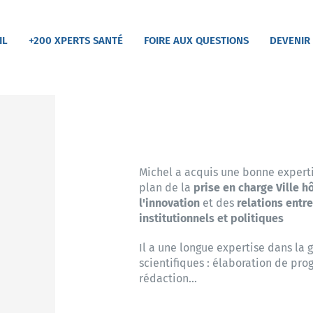
IL
+200 XPERTS SANTÉ
FOIRE AUX QUESTIONS
DEVENIR
Michel a acquis une bonne experti
plan de la
prise en charge Ville h
l'innovation
et des
relations entr
institutionnels et politiques
Il a une longue expertise dans la 
scientifiques : élaboration de pr
rédaction...