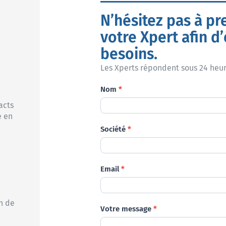
N’hésitez pas à pr
votre Xpert afin d
besoins.
Les Xperts répondent sous 24 heur
Demande
Nom
*
acts
e en
Société
*
Email
*
n de
Votre message
*