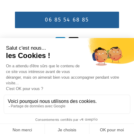
06 85 54 68 85
Vous êtes Xpert
Valider
©2026 -
HealthXpertise
|
Tous droits
réservés |
Mentions légales
|
Réalisation
Pixelsquare