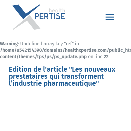
Passer
au
contenu
Togg
Navi
Accueil
Warning
: Undefined array key "ref" in
/home/u542154390/domains/healthxpertise.com/public_h
content/themes/tps/ps/ps_update.php
on line
22
+200 Xperts Santé
Edition de l'article "Les nouveaux
prestataires qui transforment
Foire aux questions
l’industrie pharmaceutique"
Devenir Xpert
Articles