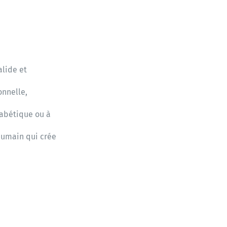
alide et
onnelle,
diabétique ou à
’humain qui crée