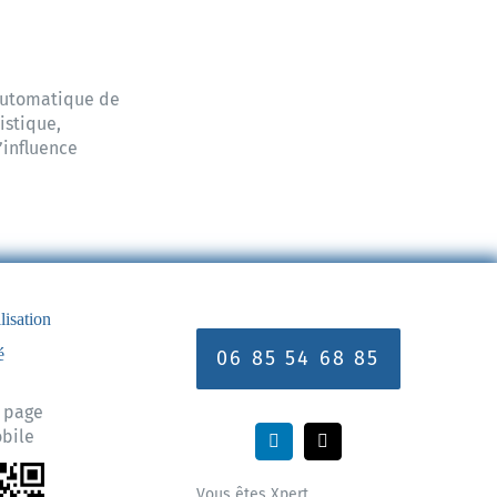
automatique de
istique,
’influence
lisation
é
06 85 54 68 85
e page
obile
Vous êtes Xpert