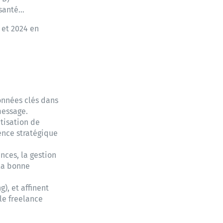
 santé…
 et 2024 en
données clés dans
message.
tisation de
ence stratégique
ances, la gestion
 la bonne
), et affinent
le freelance