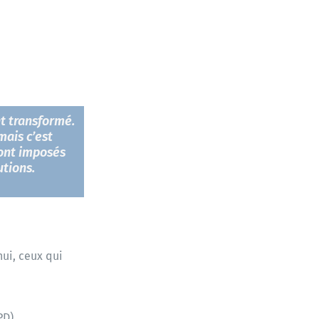
t transformé.
mais c’est
 ont imposés
utions.
hui, ceux qui
PD)