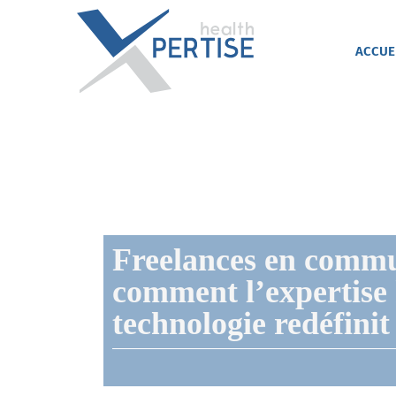
Passer
au
contenu
ACCUE
Freelances en commu
comment l’expertise 
technologie redéfinit