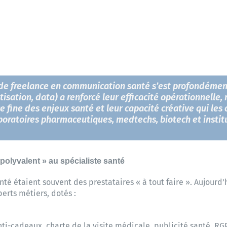
r de freelance en communication santé s’est profondémen
sation, data) a renforcé leur efficacité opérationnelle, 
ce fine des enjeux santé et leur capacité créative qui les
oratoires pharmaceutiques, medtechs, biotech et instit
polyvalent » au spécialiste santé
nté étaient souvent des prestataires « à tout faire ». Aujourd’
erts métiers, dotés :
nti-cadeaux, charte de la visite médicale, publicité santé, RG