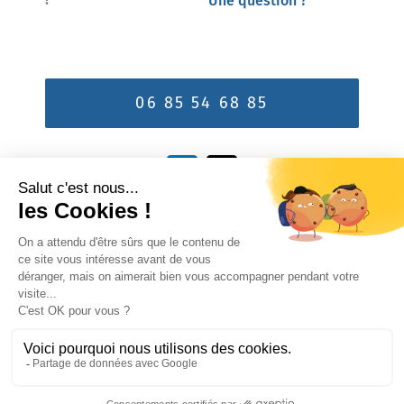
Une question ?
06 85 54 68 85
Vous êtes Xpert
Valider
©2026 -
HealthXpertise
|
Tous droits
réservés |
Mentions légales
|
Réalisation