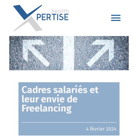
Passer
au
contenu
Togg
Navi
Accueil
+200 Xperts Santé
Foire aux questions
Cadres salariés et
leur envie de
Devenir Xpert
Freelancing
Articles
4 février 2024