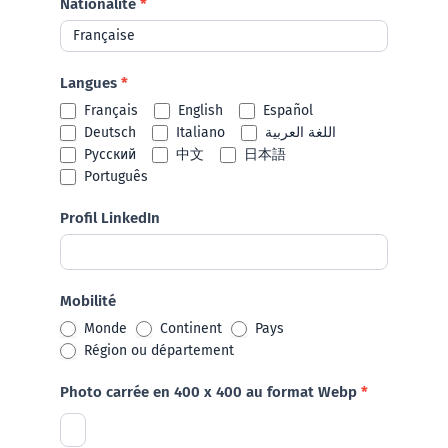
Nationalité
*
Langues
*
Français
English
Español
Deutsch
Italiano
اللغة العربية
Русский
中文
日本語
Português
Profil LinkedIn
Mobilité
Monde
Continent
Pays
Région ou département
Photo carrée en 400 x 400 au format Webp
*