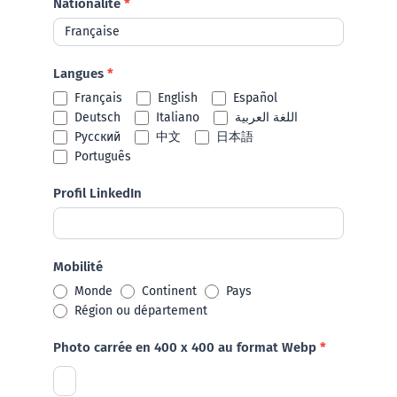
Nationalité
*
Langues
*
Français
English
Español
Deutsch
Italiano
اللغة العربية
Русский
中文
日本語
Português
Profil LinkedIn
Mobilité
Monde
Continent
Pays
Région ou département
Photo carrée en 400 x 400 au format Webp
*