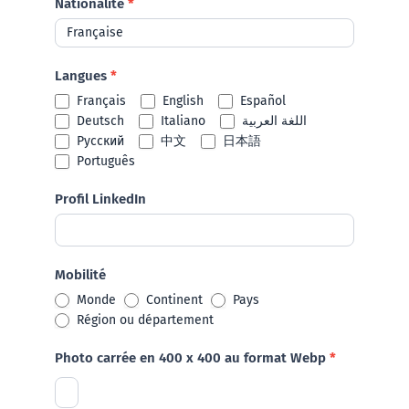
Nationalité
*
Langues
*
Français
English
Español
Deutsch
Italiano
اللغة العربية
Русский
中文
日本語
Português
Profil LinkedIn
Mobilité
Monde
Continent
Pays
Région ou département
Photo carrée en 400 x 400 au format Webp
*