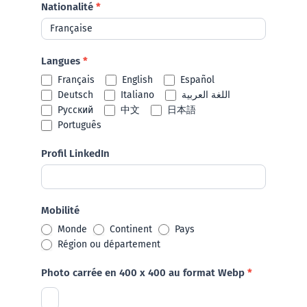
Nationalité
*
Langues
*
Français
English
Español
Deutsch
Italiano
اللغة العربية
Русский
中文
日本語
Português
Profil LinkedIn
Mobilité
Monde
Continent
Pays
Région ou département
Photo carrée en 400 x 400 au format Webp
*