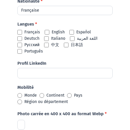
Nationalité
*
Langues
*
Français
English
Español
Deutsch
Italiano
اللغة العربية
Русский
中文
日本語
Português
Profil LinkedIn
Mobilité
Monde
Continent
Pays
Région ou département
Photo carrée en 400 x 400 au format Webp
*