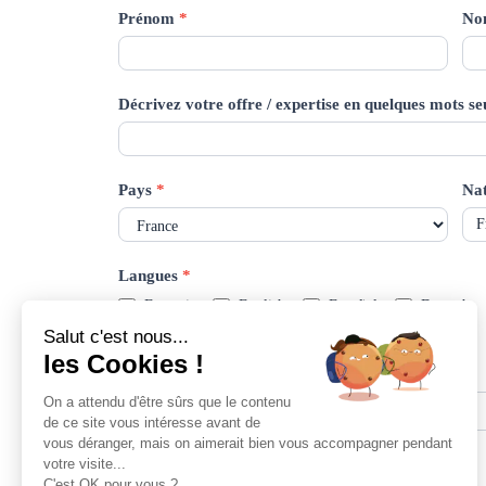
Prénom
*
N
Décrivez votre offre / expertise en quelques mots 
Pays
*
Nat
Langues
*
Français
English
Español
Deutsch
中文
日本語
Português
Profil LinkedIn
Mobilité