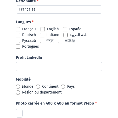
Nationalité
*
Langues
*
Français
English
Español
Deutsch
Italiano
اللغة العربية
Русский
中文
日本語
Português
Profil LinkedIn
Mobilité
Monde
Continent
Pays
Région ou département
Photo carrée en 400 x 400 au format Webp
*