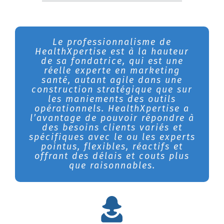
J’ai travaillé à plusieurs reprises
Le professionnalisme de
HealthXpertise est à la hauteur
avec Isabelle Génin et n’hésite
de sa fondatrice, qui est une
pas à recommander ses
compétences. Sa capacité à se
réelle experte en marketing
mettre à la place du client et à
santé, autant agile dans une
construction stratégique que sur
tenir compte à la fois des
besoins techniques et de la
les maniements des outils
opérationnels. HealthXpertise a
personnalité de ce dernier, en
l’avantage de pouvoir répondre à
fait une valeur ajoutée
indéniable aux services qu’elle
des besoins clients variés et
spécifiques avec le ou les experts
apporte.
pointus, flexibles, réactifs et
offrant des délais et couts plus
que raisonnables.
Isabelle Buckle
Directrice des