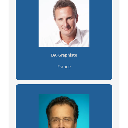
Christophe POISSON
Créatif. A l'écoute. Persévérant.
Rigoureux
Travaillez avec Christophe
DA-Graphiste
France
Dominique du CREST
Ma passion, c’est la peau, mais ma