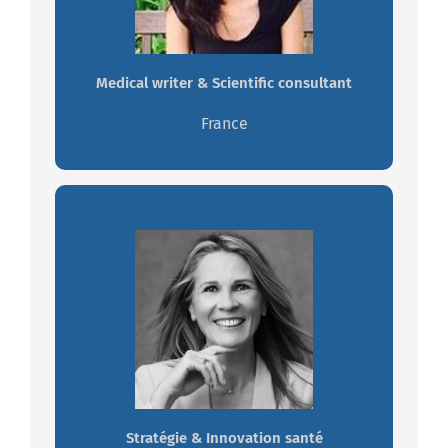
lifecycle")
Medical writer & Scientific consultant
Travaillez avec Amel
France
Christel ERALES
Leadership, fédératrice, dynamique,
créative, intuitive, communicante,
engageante, précision.
Travaillez avec Christel
Stratégie & Innovation santé