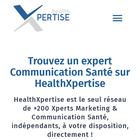
Passer
au
contenu
Togg
Navi
Accueil
Trouvez un expert
+200 Xperts Santé
Communication Santé sur
HealthXpertise
Foire aux questions
HealthXpertise est le seul réseau
Devenir Xpert
de +200 Xperts Marketing &
Communication Santé,
indépendants, à votre disposition,
Articles
directement !